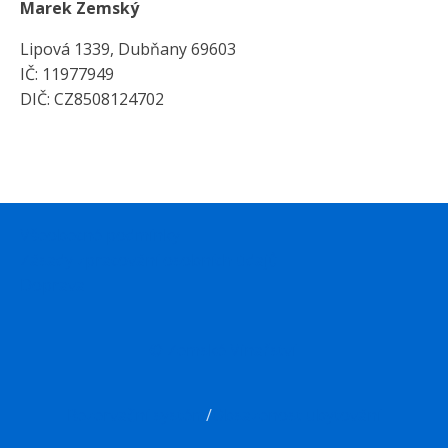
Marek Zemský
Lipová 1339, Dubňany 69603
IČ: 11977949
DIČ: CZ8508124702
Všeobecné podmínky
Zásady zpracování osobních údajů
Doprava
© Zemské Vinařství
Rezervační systém
/
Obsazenost ubytování