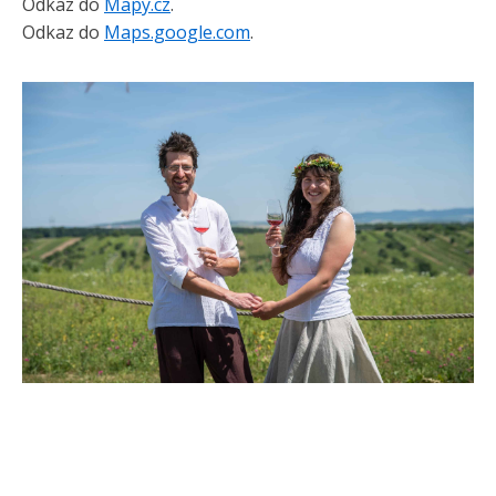
Odkaz do
Mapy.cz
.
Odkaz do
Maps.google.com
.