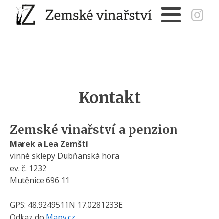
Kontakt
Zemské vinařství a penzion
Marek a Lea Zemští
vinné sklepy Dubňanská hora
ev. č. 1232
Mutěnice 696 11
GPS: 48.9249511N 17.0281233E
Odkaz do
Mapy.cz