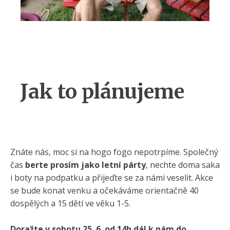
Jak to plánujeme
Znáte nás, moc si na hogo fogo nepotrpíme. Společný
čas
berte prosím jako letní párty
, nechte doma saka
i boty na podpatku a přijeďte se za námi veselit. Akce
se bude konat venku a očekáváme orientačně 40
dospělých a 15 dětí ve věku 1-5.
Doražte v sobotu 25. 6. od 14h dál k nám do