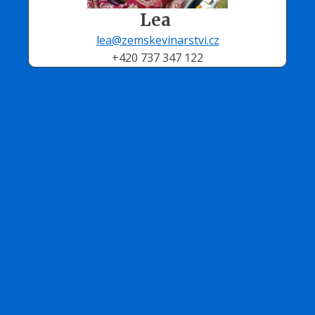
Lea
lea@zemskevinarstvi.cz
+420 737 347 122
Všeobecné podmínky
Zásady zpracování osobních údajů
Doprava
© Zemské Vinařství