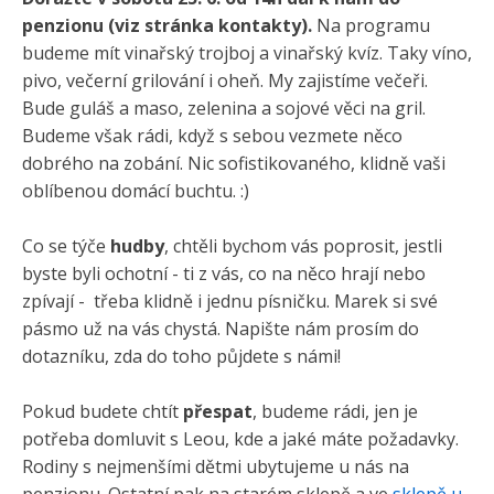
penzionu (viz stránka kontakty).
Na programu
budeme mít vinařský trojboj a vinařský kvíz. Taky víno,
pivo, večerní grilování i oheň. My zajistíme večeři.
Bude guláš a maso, zelenina a sojové věci na gril.
Budeme však rádi, když s sebou vezmete něco
dobrého na zobání. Nic sofistikovaného, klidně vaši
oblíbenou domácí buchtu. :)
Co se týče
hudby
, chtěli bychom vás poprosit, jestli
byste byli ochotní - ti z vás, co na něco hrají nebo
zpívají - třeba klidně i jednu písničku. Marek si své
pásmo už na vás chystá. Napište nám prosím do
dotazníku, zda do toho půjdete s námi!
Pokud budete chtít
přespat
, budeme rádi, jen je
potřeba domluvit s Leou, kde a jaké máte požadavky.
Rodiny s nejmenšími dětmi ubytujeme u nás na
penzionu. Ostatní pak na starém sklepě a ve
sklepě u